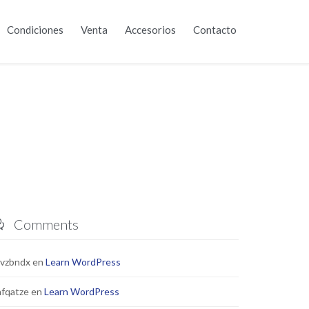
Skip
Condiciones
Venta
Accesorios
Contacto
to
content
Comments

cvzbndx
en
Learn WordPress
fqatze
en
Learn WordPress