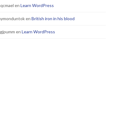
cqcmael
en
Learn WordPress
aymonduntok
en
British iron in his blood
xgjpumm
en
Learn WordPress