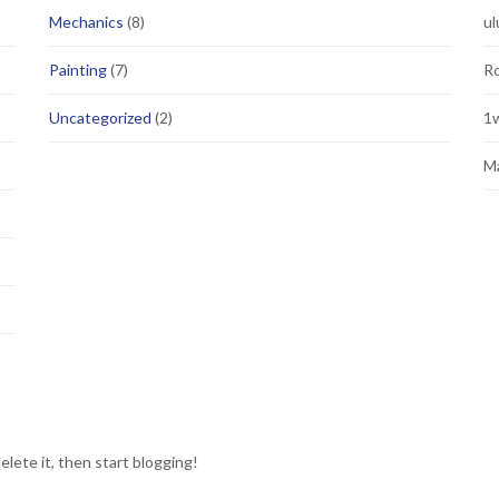
Mechanics
(8)
ul
Painting
(7)
Ro
Uncategorized
(2)
1w
Ma
elete it, then start blogging!