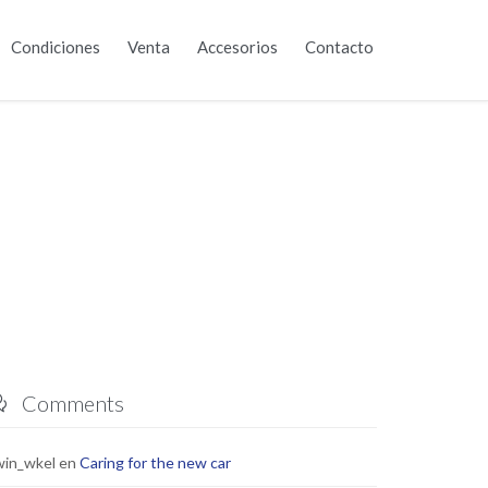
Skip
Condiciones
Venta
Accesorios
Contacto
to
content
Comments

win_wkel
en
Caring for the new car