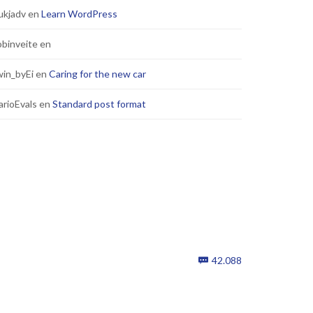
ukjadv
en
Learn WordPress
binveite
en
in_byEi
en
Caring for the new car
rioEvals
en
Standard post format
Comments
42.088
