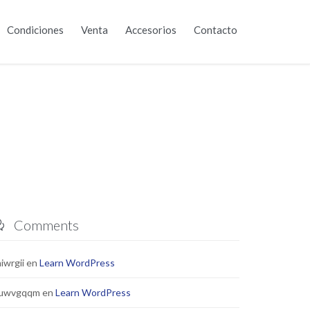
Skip
Condiciones
Venta
Accesorios
Contacto
to
content
Comments

iwrgii
en
Learn WordPress
uwvgqqm
en
Learn WordPress