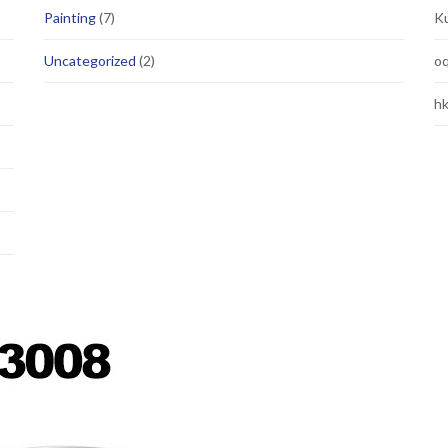
Painting
(7)
Ku
Uncategorized
(2)
oq
h