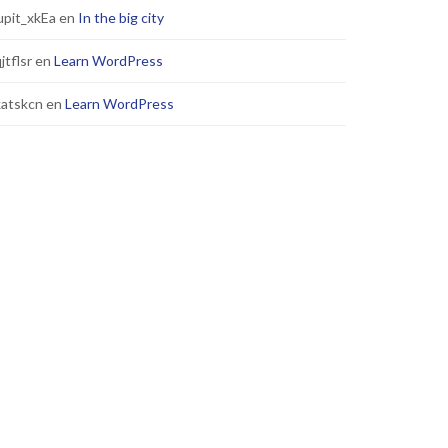
pit_xkEa
en
In the big city
jtflsr
en
Learn WordPress
katskcn
en
Learn WordPress