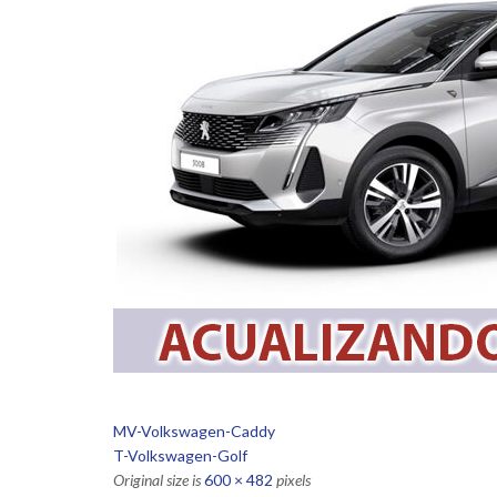
MV-Volkswagen-Caddy
T-Volkswagen-Golf
Original size is
600 × 482
pixels