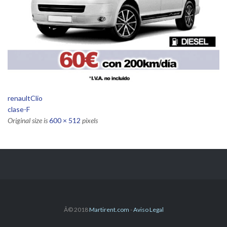
renaultClio
clase-F
Original size is
600 × 512
pixels
Â© 2018
Martirent.com
-
Aviso Legal