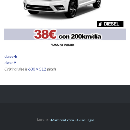
clase-E
claseA
Original size is
600 × 512
pixels
Â© 2018
Martirent.com
-
Aviso Legal