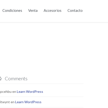
Skip
Condiciones
Venta
Accesorios
Contacto
to
content
Comments

xpcehbu
en
Learn WordPress
itwynt
en
Learn WordPress