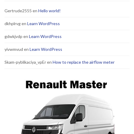
Gertrude2555
en
Hello world!
dkhplrvg
en
Learn WordPress
gdwkjvdp
en
Learn WordPress
yivwmvud
en
Learn WordPress
Skam-pyblikaciya_vpEr
en
How to replace the airflow meter