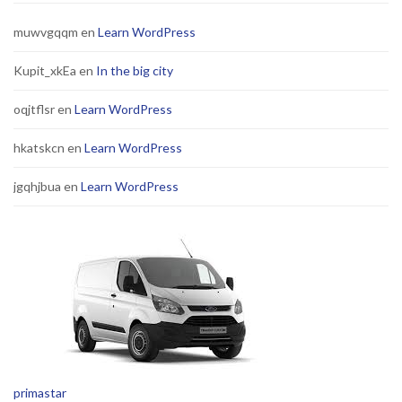
muwvgqqm
en
Learn WordPress
Kupit_xkEa
en
In the big city
oqjtflsr
en
Learn WordPress
hkatskcn
en
Learn WordPress
jgqhjbua
en
Learn WordPress
primastar